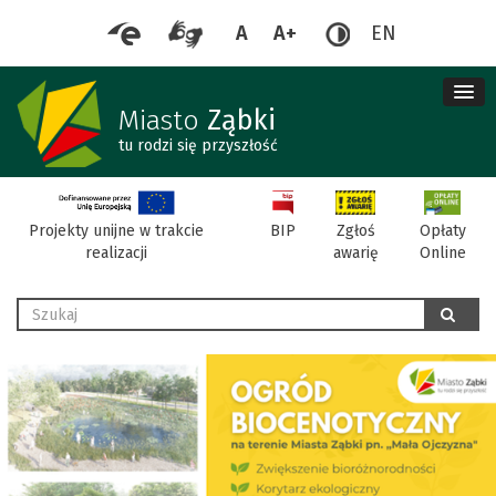
A
A+
EN
me
re
Miasto
Ząbki
tu rodzi się przyszłość
BIP
Projekty unijne w trakcie
Zgłoś
Opłaty
realizacji
awarię
Online
Wyszukaj
szukaj