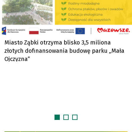
Miasto Ząbki otrzyma blisko 3,5 miliona
złotych dofinansowania budowę parku „Mała
Ojczyzna”
Ząbkowskie szkoły zyskają nową jakość
energetyczną
Zapoznaj się z poradnikami do spraw
bezpieczeństwa