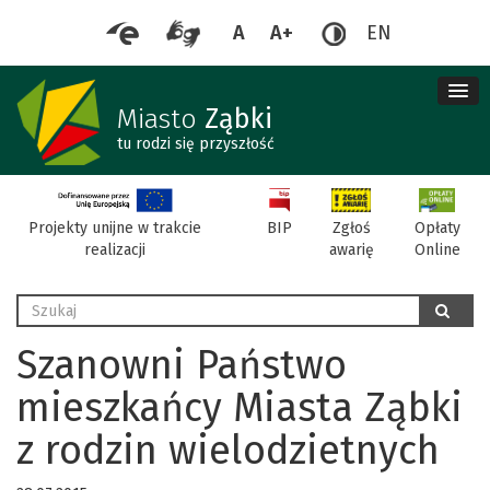
A
A+
EN
me
re
Miasto
Ząbki
tu rodzi się przyszłość
BIP
Projekty unijne w trakcie
Zgłoś
Opłaty
realizacji
awarię
Online
Wyszukaj
szukaj
Szanowni Państwo
mieszkańcy Miasta Ząbki
z rodzin wielodzietnych