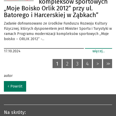
kompleksów sportowych
„Moje Boisko Orlik 2012” przy ul.
Batorego i Harcerskiej w Ząbkach”
Zadanie dofinansowano ze środków Funduszu Rozwoju Kultury
Fizycznej, których dysponentem jest Minister Sportu i Turystyki w
ramach Programu modernizacji kompleksów sportowych „Moje
boisko – ORLIK 2012” -...
17.10.2024
więcej...
1
2
3
4
>
>>
autor
Powrót
Na skróty: