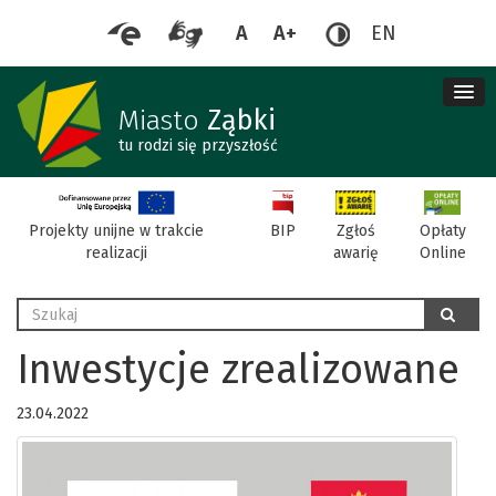
A
A+
EN
me
re
Miasto
Ząbki
tu rodzi się przyszłość
BIP
Projekty unijne w trakcie
Zgłoś
Opłaty
realizacji
awarię
Online
Wyszukaj
szukaj
Inwestycje zrealizowane
23.04.2022