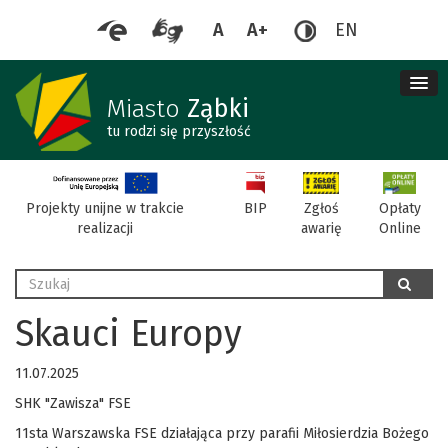
A
A+
EN
me
re
Miasto
Ząbki
tu rodzi się przyszłość
BIP
Projekty unijne w trakcie
Zgłoś
Opłaty
realizacji
awarię
Online
Wyszukaj
szukaj
Skauci Europy
11.07.2025
SHK "Zawisza" FSE
11sta Warszawska FSE działająca przy parafii Miłosierdzia Bożego