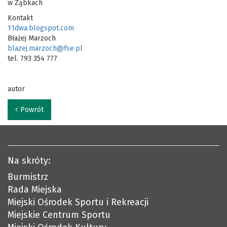
w Ząbkach
Kontakt
11dwa.blogspot.com
Błażej Marzoch
blazej.marzoch@fse.pl
tel. 793 354 777
autor
Powrót
Na skróty:
Burmistrz
Rada Miejska
Miejski Ośrodek Sportu i Rekreacji
Miejskie Centrum Sportu