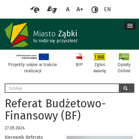
A
A+
EN
me
re
Miasto
Ząbki
tu rodzi się przyszłość
BIP
Projekty unijne w trakcie
Zgłoś
Opłaty
realizacji
awarię
Online
Wyszukaj
szukaj
Referat Budżetowo-
Finansowy (BF)
27.05.2024
Kierownik Referatu