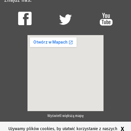
Znajdź nas:
Wyświetl większą mapę
Projekt i wykonanie ESC S.A.
Aplikacje i Strony internetowe
X
Używamy plików cookies, by ułatwić korzystanie z naszych