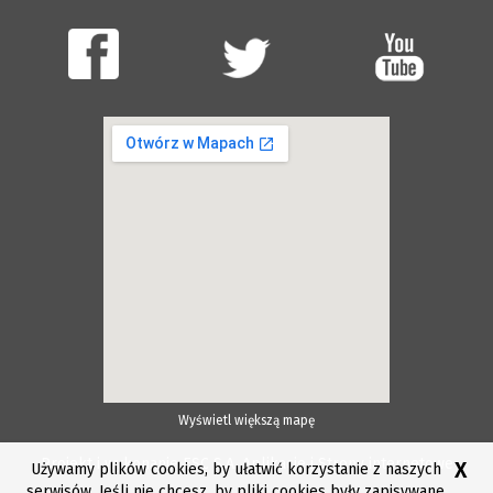
Wyświetl większą mapę
Projekt i wykonanie ESC S.A.
Aplikacje i Strony internetowe
X
Używamy plików cookies, by ułatwić korzystanie z naszych
serwisów. Jeśli nie chcesz, by pliki cookies były zapisywane