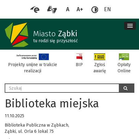
A
A+
EN
me
re
Miasto
Ząbki
tu rodzi się przyszłość
BIP
Projekty unijne w trakcie
Zgłoś
Opłaty
realizacji
awarię
Online
Wyszukaj
szukaj
Biblioteka miejska
11.10.2025
Biblioteka Publiczna w Ząbkach,
Ząbki, ul. Orla 6 lokal 75