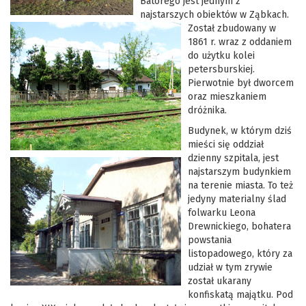
Batorego jest jednym z
najstarszych obiektów w Ząbkach.
Został zbudowany w
1861 r. wraz z oddaniem
do użytku kolei
petersburskiej.
Pierwotnie był dworcem
oraz mieszkaniem
dróżnika.
Budynek, w którym dziś
mieści się oddział
dzienny szpitala, jest
najstarszym budynkiem
na terenie miasta. To też
jedyny materialny ślad
folwarku Leona
Drewnickiego, bohatera
powstania
listopadowego, który za
udział w tym zrywie
został ukarany
konfiskatą majątku. Pod