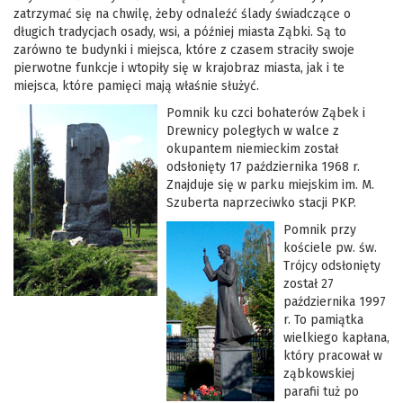
zatrzymać się na chwilę, żeby odnaleźć ślady świadczące o
długich tradycjach osady, wsi, a później miasta Ząbki. Są to
zarówno te budynki i miejsca, które z czasem straciły swoje
pierwotne funkcje i wtopiły się w krajobraz miasta, jak i te
miejsca, które pamięci mają właśnie służyć.
Pomnik ku czci bohaterów Ząbek i
Drewnicy poległych w walce z
okupantem niemieckim został
odsłonięty 17 października 1968 r.
Znajduje się w parku miejskim im. M.
Szuberta naprzeciwko stacji PKP.
Pomnik przy
kościele pw. św.
Trójcy odsłonięty
został 27
października 1997
r. To pamiątka
wielkiego kapłana,
który pracował w
ząbkowskiej
parafii tuż po