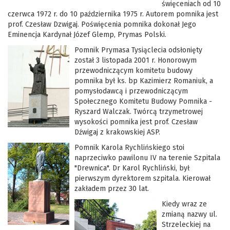
święceniach od 10
czerwca 1972 r. do 10 października 1975 r. Autorem pomnika jest
prof. Czesław Dzwigaj. Poświęcenia pomnika dokonał Jego
Eminencja Kardynał Józef Glemp, Prymas Polski.
Pomnik Prymasa Tysiąclecia odsłonięty
został 3 listopada 2001 r. Honorowym
przewodniczącym komitetu budowy
pomnika był ks. bp Kazimierz Romaniuk, a
pomysłodawcą i przewodniczącym
Społecznego Komitetu Budowy Pomnika -
Ryszard Walczak. Twórcą trzymetrowej
wysokości pomnika jest prof. Czesław
Dźwigaj z krakowskiej ASP.
Pomnik Karola Rychlińskiego stoi
naprzeciwko pawilonu IV na terenie Szpitala
"Drewnica". Dr Karol Rychliński, był
pierwszym dyrektorem szpitala. Kierował
zakładem przez 30 lat.
Kiedy wraz ze
zmianą nazwy ul.
Strzeleckiej na