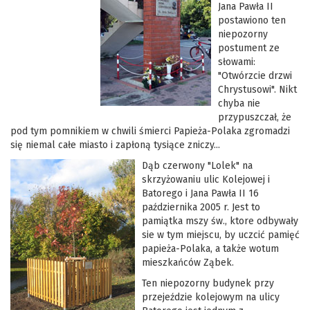
Jana Pawła II
postawiono ten
niepozorny
postument ze
słowami:
"Otwórzcie drzwi
Chrystusowi". Nikt
chyba nie
przypuszczał, że
pod tym pomnikiem w chwili śmierci Papieża-Polaka zgromadzi
się niemal całe miasto i zapłoną tysiące zniczy...
Dąb czerwony "Lolek" na
skrzyżowaniu ulic Kolejowej i
Batorego i Jana Pawła II 16
października 2005 r. Jest to
pamiątka mszy św., ktore odbywały
sie w tym miejscu, by uczcić pamięć
papieża-Polaka, a także wotum
mieszkańców Ząbek.
Ten niepozorny budynek przy
przejeździe kolejowym na ulicy