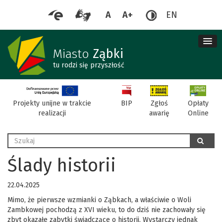
A
A+
EN
me
re
Miasto
Ząbki
tu rodzi się przyszłość
BIP
Projekty unijne w trakcie
Zgłoś
Opłaty
realizacji
awarię
Online
Wyszukaj
szukaj
Ślady historii
22.04.2025
Mimo, że pierwsze wzmianki o Ząbkach, a właściwie o Woli
Zambkowej pochodzą z XVI wieku, to do dziś nie zachowały się
zbyt okazałe zabytki świadczące o historii. Wystarczy jednak