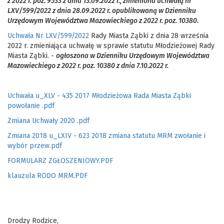
z 2022 r. poz. 9533 z dnia 13.09.2022 r.,
zmieniona uchwałą nr
LXV/599/2022 z dnia 28.09.2022 r. opublikowaną w
Dzienniku
Urzędowym Województwa Mazowieckiego
z 2022 r. poz.
10380
.
Uchwała Nr LXV/599/2022
Rady Miasta Ząbki z dnia 28 września
2022 r. zmieniająca uchwałę w sprawie statutu Młodzieżowej Rady
Miasta Ząbki. -
ogłoszona w Dzienniku Urzędowym Województwa
Mazowieckiego z 2022 r. poz. 10380 z dnia 7.10.2022 r.
Uchwała u_XLV - 435 2017 Młodzieżowa Rada Miasta Ząbki
powołanie .pdf
Zmiana Uchwały 2020 .pdf
Zmiana 2018 u_LXIV - 623 2018 zmiana statutu MRM zwołanie i
wybór przew.pdf
FORMULARZ ZGŁOSZENIOWY.PDF
klauzula RODO MRM.PDF
Drodzy Rodzice,