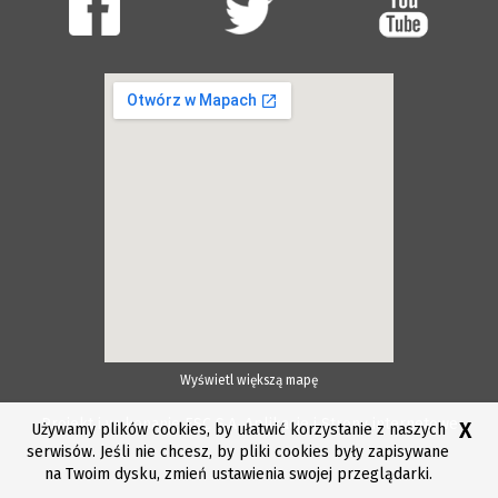
Wyświetl większą mapę
Projekt i wykonanie ESC S.A.
Aplikacje i Strony internetowe
X
Używamy plików cookies, by ułatwić korzystanie z naszych
serwisów. Jeśli nie chcesz, by pliki cookies były zapisywane
na Twoim dysku, zmień ustawienia swojej przeglądarki.