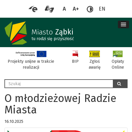
A
A+
EN
me
re
Miasto
Ząbki
tu rodzi się przyszłość
BIP
Projekty unijne w trakcie
Zgłoś
Opłaty
realizacji
awarię
Online
Wyszukaj
szukaj
O młodzieżowej Radzie
Miasta
16.10.2025