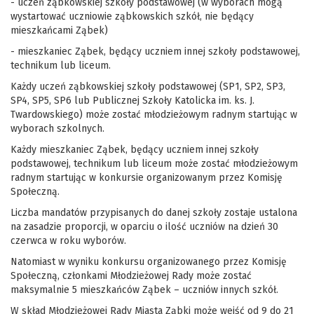
- uczeń ząbkowskiej szkoły podstawowej (w wyborach mogą
wystartować uczniowie ząbkowskich szkół, nie będący
mieszkańcami Ząbek)
- mieszkaniec Ząbek, będący uczniem innej szkoły podstawowej,
technikum lub liceum.
Każdy uczeń ząbkowskiej szkoły podstawowej (SP1, SP2, SP3,
SP4, SP5, SP6 lub Publicznej Szkoły Katolicka im. ks. J.
Twardowskiego) może zostać młodzieżowym radnym startując w
wyborach szkolnych.
Każdy mieszkaniec Ząbek, będący uczniem innej szkoły
podstawowej, technikum lub liceum może zostać młodzieżowym
radnym startując w konkursie organizowanym przez Komisję
Społeczną.
Liczba mandatów przypisanych do danej szkoły zostaje ustalona
na zasadzie proporcji, w oparciu o ilość uczniów na dzień 30
czerwca w roku wyborów.
Natomiast w wyniku konkursu organizowanego przez Komisję
Społeczną, członkami Młodzieżowej Rady może zostać
maksymalnie 5 mieszkańców Ząbek – uczniów innych szkół.
W skład Młodzieżowej Rady Miasta Ząbki może wejść od 9 do 21