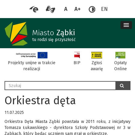
A
A+
EN
me
re
Miasto
Ząbki
tu rodzi się przyszłość
BIP
Projekty unijne w trakcie
Zgłoś
Opłaty
realizacji
awarię
Online
Wyszukaj
szukaj
Orkiestra dęta
11.07.2025
Orkiestra Dęta Miasta Ząbki powstała w 2011 roku, z inicjatywy
Tomasza Łukawskiego - dyrektora Szkoły Podstawowej nr 3 w
Ząbkach, który będąc uczniem sam grał w orkiestrze.