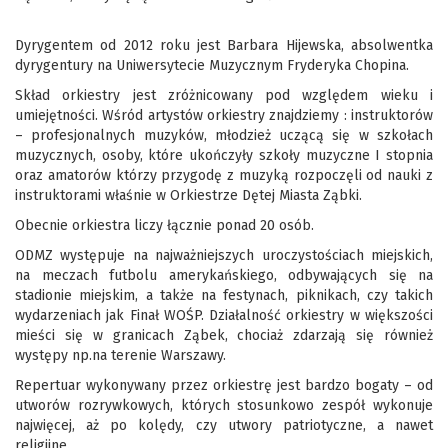
Dyrygentem od 2012 roku jest Barbara Hijewska, absolwentka
dyrygentury na Uniwersytecie Muzycznym Fryderyka Chopina.
Skład orkiestry jest zróżnicowany pod względem wieku i
umiejętności. Wśród artystów orkiestry znajdziemy : instruktorów
– profesjonalnych muzyków, młodzież uczącą się w szkołach
muzycznych, osoby, które ukończyły szkoły muzyczne I stopnia
oraz amatorów którzy przygodę z muzyką rozpoczęli od nauki z
instruktorami właśnie w Orkiestrze Dętej Miasta Ząbki.
Obecnie orkiestra liczy łącznie ponad 20 osób.
ODMZ występuje na najważniejszych uroczystościach miejskich,
na meczach futbolu amerykańskiego, odbywających się na
stadionie miejskim, a także na festynach, piknikach, czy takich
wydarzeniach jak Finał WOŚP. Działalność orkiestry w większości
mieści się w granicach Ząbek, chociaż zdarzają się również
występy np.na terenie Warszawy.
Repertuar wykonywany przez orkiestrę jest bardzo bogaty – od
utworów rozrywkowych, których stosunkowo zespół wykonuje
najwięcej, aż po kolędy, czy utwory patriotyczne, a nawet
religijne.