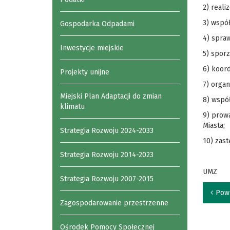
2) reali
3) współ
Gospodarka Odpadami
4) spra
Inwestycje miejskie
5) sporz
6) koor
Projekty unijne
7) organ
Miejski Plan Adaptacji do zmian
8) wspó
klimatu
9) prowa
Miasta;
Strategia Rozwoju 2024-2033
10) zast
Strategia Rozwoju 2014-2023
UMZ
Strategia Rozwoju 2007-2015
Pow
Zagospodarowanie przestrzenne
Ośrodek Pomocy Społecznej