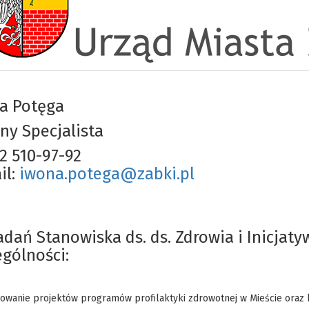
a Potęga
ny Specjalista
22 510-97-92
il:
iwona.potega@zabki.pl
adań Stanowiska ds. ds. Zdrowia i Inicjat
ególności:
owanie projektów programów profilaktyki zdrowotnej w Mieście oraz k