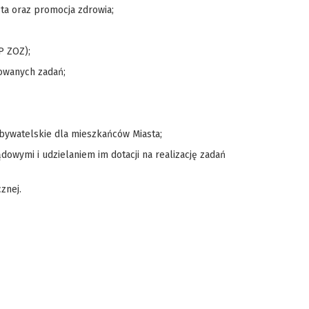
sta oraz promocja zdrowia;
P ZOZ);
zowanych zadań;
bywatelskie dla mieszkańców Miasta;
owymi i udzielaniem im dotacji na realizację zadań
znej.