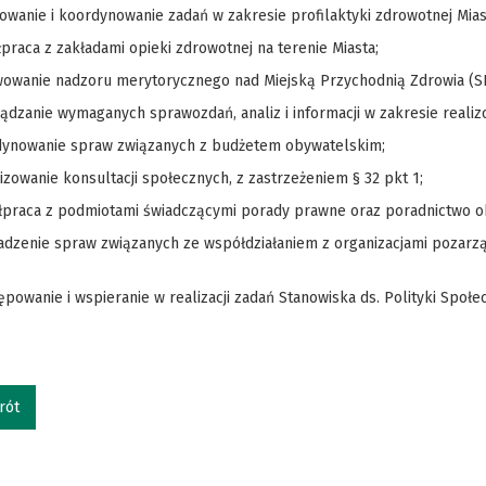
zowanie i koordynowanie zadań w zakresie profilaktyki zdrowotnej Mia
praca z zakładami opieki zdrowotnej na terenie Miasta;
wowanie nadzoru merytorycznego nad Miejską Przychodnią Zdrowia (S
ądzanie wymaganych sprawozdań, analiz i informacji w zakresie reali
dynowanie spraw związanych z budżetem obywatelskim;
izowanie konsultacji społecznych, z zastrzeżeniem § 32 pkt 1;
łpraca z podmiotami świadczącymi porady prawne oraz poradnictwo o
dzenie spraw związanych ze współdziałaniem z organizacjami pozarząd
ępowanie i wspieranie w realizacji zadań Stanowiska ds. Polityki Społec
rót