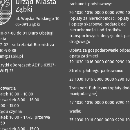
Urząd Miasta
rachunek podstawowy:
Ząbki
26 1030 1016 0000 0000 9290 1
opłaty za nieruchomości, opłaty
ul. Wojska Polskiego 10
i opłaty skarbowe, podatek od
05-091 Ząbki
nieruchomości i od środków
510-97-00 do 01 Biuro Obsługi
transportowych, decyzje dot. pa
anta
drogowego
7-02 - sekretariat Burmistrza
Opłata za gospodarowanie odpa
510-98-88
opata za śmieci
um@zabki.pl
79 1030 1016 0000 0000 9290 1
rytki eDoręczeń: AE:PL-63527-
Strefa płatnego parkowania:
WIFJ-23
23 1030 1016 0000 0000 9290 1
Transport Publiczny (opłaty dod
 otwarcia:
manipulacyjne)
ałek 10.00 - 18.00
czwartek 8.00 - 16.00
47 1030 1016 0000 0000 9290 1
.00 - 15.00
Wadia:
zędu czynna:
ałek 10:00 - 17:45, przerwa
35 1030 1016 0000 0000 9290 10
:50
zwartek 8:00 - 15:00