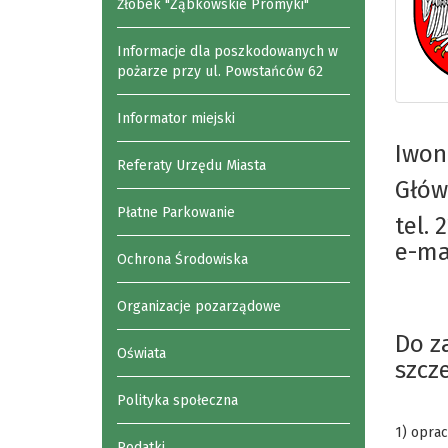
Żłobek "Ząbkowskie Promyki"
Informacje dla poszkodowanych w
pożarze przy ul. Powstańców 62
Informator miejski
Iwon
Referaty Urzędu Miasta
Głów
Płatne Parkowanie
tel. 
e-ma
Ochrona Środowiska
Organizacje pozarządowe
Do z
Oświata
szcz
Polityka społeczna
1) oprac
Podatki