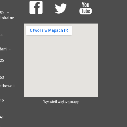
009 –
 lokalne
sa
dami –
025
063
atkowe i
116
Wyświetl większą mapę
41