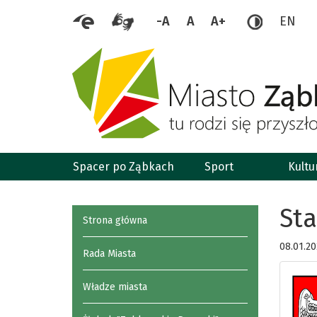
-A
A
A+
EN
Spacer po Ząbkach
Sport
Kultu
Sta
Strona główna
08.01.2
Rada Miasta
Władze miasta