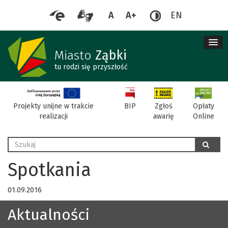
A
A+
EN
me
re
Miasto
Ząbki
tu rodzi się przyszłość
BIP
Projekty unijne w trakcie
Zgłoś
Opłaty
realizacji
awarię
Online
Wyszukaj
szukaj
Spotkania
01.09.2016
Aktualności