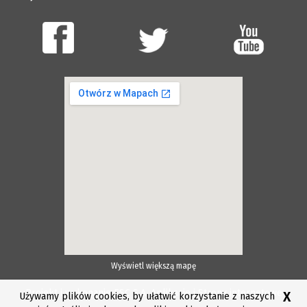
Wyświetl większą mapę
Projekt i wykonanie ESC S.A.
Aplikacje i Strony internetowe
X
Używamy plików cookies, by ułatwić korzystanie z naszych