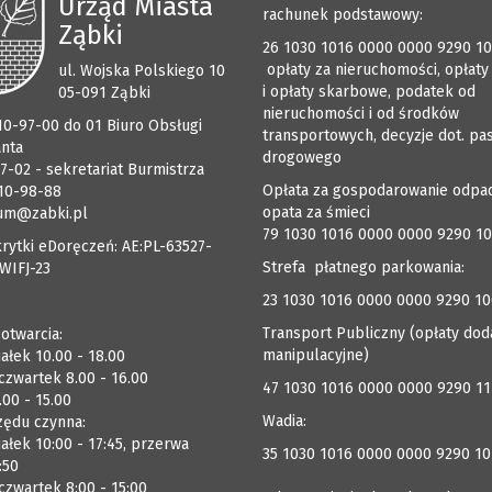
Urząd Miasta
rachunek podstawowy:
Ząbki
26 1030 1016 0000 0000 9290 1
opłaty za nieruchomości, opłaty
ul. Wojska Polskiego 10
i opłaty skarbowe, podatek od
05-091 Ząbki
nieruchomości i od środków
510-97-00 do 01 Biuro Obsługi
transportowych, decyzje dot. pa
anta
drogowego
7-02 - sekretariat Burmistrza
Opłata za gospodarowanie odpa
510-98-88
opata za śmieci
um@zabki.pl
79 1030 1016 0000 0000 9290 1
rytki eDoręczeń: AE:PL-63527-
Strefa płatnego parkowania:
WIFJ-23
23 1030 1016 0000 0000 9290 1
Transport Publiczny (opłaty dod
 otwarcia:
manipulacyjne)
ałek 10.00 - 18.00
czwartek 8.00 - 16.00
47 1030 1016 0000 0000 9290 1
.00 - 15.00
Wadia:
zędu czynna:
ałek 10:00 - 17:45, przerwa
35 1030 1016 0000 0000 9290 10
:50
zwartek 8:00 - 15:00