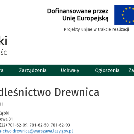
Projekty unijne w trakcie realizacji
ra
Zarządzenia
Uchwały
Ogłoszenia
Za
dleśnictwo Drewnica
11
Ząbki
jowa 31
 (22) 781-62-09, 781-62-50, 781-62-93
n-ctwo.drewnica@warszawa.lasy.gov.pl