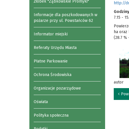
Żłobek "Ząbkowskie Promyki"
http://d
Godziny
Informacje dla poszkodowanych w
7.15 - 15
pożarze przy ul. Powstańców 62
Powierzc
ha oraz 
Informator miejski
(28.7 % 
Referaty Urzędu Miasta
Płatne Parkowanie
Ochrona Środowiska
autor
Organizacje pozarządowe
Pow
Oświata
Polityka społeczna
Podatki