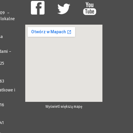
009 –
 lokalne
sa
dami –
025
063
atkowe i
116
Wyświetl większą mapę
41