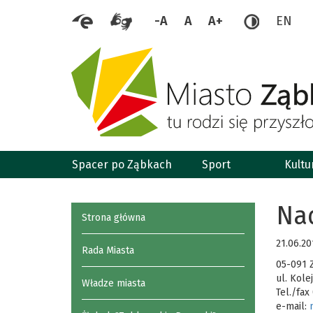
-A
A
A+
EN
Spacer po Ząbkach
Sport
Kultu
Na
Strona główna
21.06.20
Rada Miasta
05-091 
ul. Kole
Władze miasta
Tel./fax
e-mail: