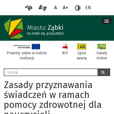
A
A+
EN
me
re
Miasto
Ząbki
tu rodzi się przyszłość
BIP
Projekty unijne w trakcie
Zgłoś
Opłaty
realizacji
awarię
Online
Wyszukaj
szukaj
Zasady przyznawania
świadczeń w ramach
pomocy zdrowotnej dla