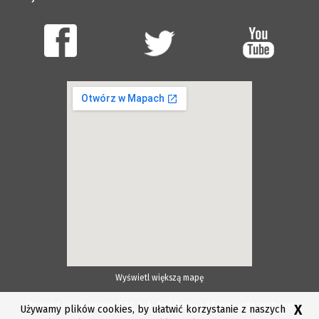
Wyświetl większą mapę
Projekt i wykonanie ESC S.A.
Aplikacje i Strony internetowe
X
Używamy plików cookies, by ułatwić korzystanie z naszych