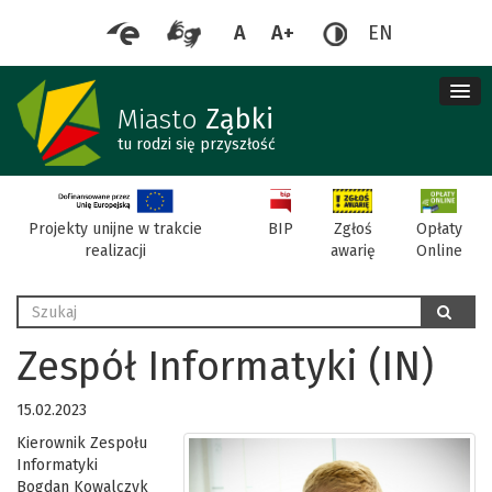
A
A+
EN
me
re
Miasto
Ząbki
tu rodzi się przyszłość
BIP
Projekty unijne w trakcie
Zgłoś
Opłaty
realizacji
awarię
Online
Wyszukaj
szukaj
Zespół Informatyki (IN)
15.02.2023
Kierownik Zespołu
Informatyki
Bogdan Kowalczyk