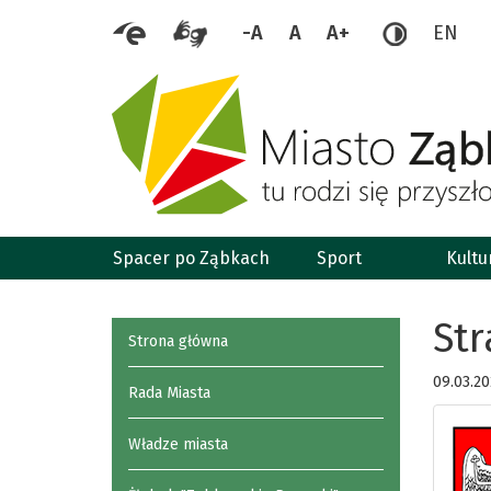
-A
A
A+
EN
Spacer po Ząbkach
Sport
Kultu
Str
Strona główna
09.03.20
Rada Miasta
Władze miasta