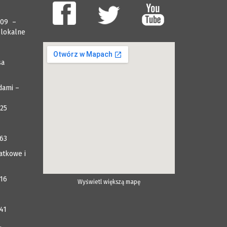
009 –
 lokalne
sa
dami –
025
063
atkowe i
116
Wyświetl większą mapę
41