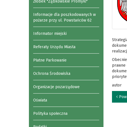
Żłobek "Ząbkowskie Promyki"
Informacje dla poszkodowanych w
pożarze przy ul. Powstańców 62
Informator miejski
Strategi
dokumen
Referaty Urzędu Miasta
realizac
Obecnie 
Płatne Parkowanie
prawne o
dokumen
Ochrona Środowiska
prioryt
autor
Organizacje pozarządowe
Pow
Oświata
Polityka społeczna
Podatki