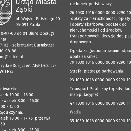
Urząd Miasta
rachunek podstawowy:
Ząbki
26 1030 1016 0000 0000 9290 1
opłaty za nieruchomości, opłaty
ul. Wojska Polskiego 10
i opłaty skarbowe, podatek od
05-091 Ząbki
nieruchomości i od środków
510-97-00 do 01 Biuro Obsługi
transportowych, decyzje dot. pa
anta
drogowego
7-02 - sekretariat Burmistrza
Opłata za gospodarowanie odpa
510-98-88
opata za śmieci
um@zabki.pl
79 1030 1016 0000 0000 9290 1
rytki eDoręczeń: AE:PL-63527-
Strefa płatnego parkowania:
WIFJ-23
23 1030 1016 0000 0000 9290 1
Transport Publiczny (opłaty dod
 otwarcia:
manipulacyjne)
ałek 10.00 - 18.00
czwartek 8.00 - 16.00
47 1030 1016 0000 0000 9290 1
.00 - 15.00
Wadia:
zędu czynna:
ałek 10:00 - 17:45, przerwa
35 1030 1016 0000 0000 9290 10
:50
zwartek 8:00 - 15:00