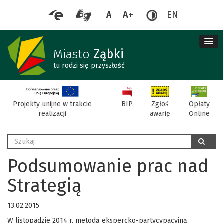
A
A+
EN
me
re
Miasto
Ząbki
tu rodzi się przyszłość
BIP
Projekty unijne w trakcie
Zgłoś
Opłaty
realizacji
awarię
Online
Wyszukaj
szukaj
Podsumowanie prac nad
Strategią
13.02.2015
W listopadzie 2014 r. metodą ekspercko-partycypacyjną