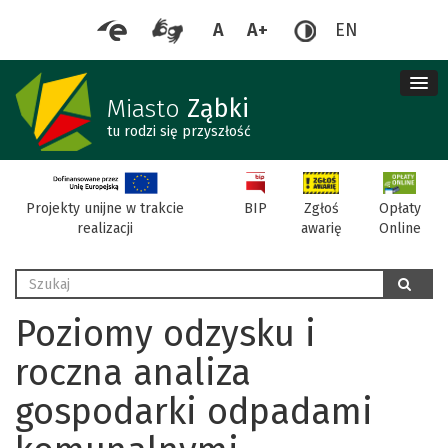
A
A+
EN
me
re
Miasto
Ząbki
tu rodzi się przyszłość
BIP
Projekty unijne w trakcie
Zgłoś
Opłaty
realizacji
awarię
Online
Wyszukaj
szukaj
Poziomy odzysku i
roczna analiza
gospodarki odpadami