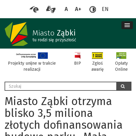
A
A+
EN
me
re
Miasto
Ząbki
tu rodzi się przyszłość
BIP
Projekty unijne w trakcie
Zgłoś
Opłaty
realizacji
awarię
Online
Wyszukaj
szukaj
Miasto Ząbki otrzyma
blisko 3,5 miliona
złotych dofinansowania