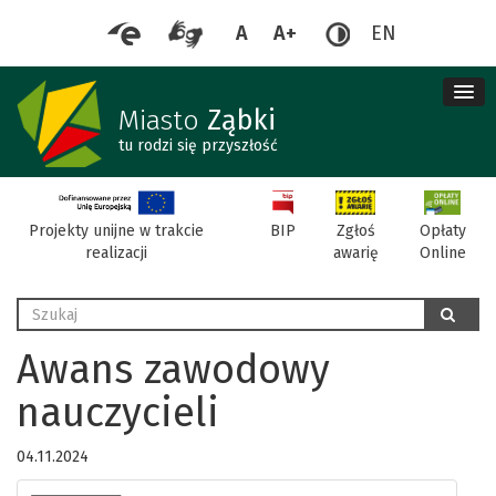
A
A+
EN
me
re
Miasto
Ząbki
tu rodzi się przyszłość
BIP
Projekty unijne w trakcie
Zgłoś
Opłaty
realizacji
awarię
Online
Wyszukaj
szukaj
Awans zawodowy
nauczycieli
04.11.2024