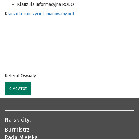
Klauzula informacyjna RODO
K
lauzula nauczyciel mianowany.odt
Referat Oświaty
Powrót
Na skróty:
Burmistrz
Rada Miejska