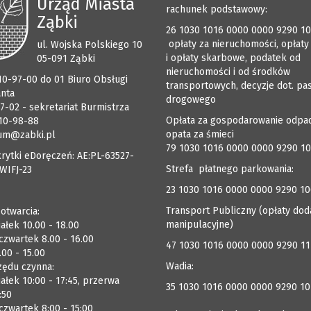
Urząd Miasta
rachunek podstawowy:
Ząbki
26 1030 1016 0000 0000 9290 1
opłaty za nieruchomości, opłaty
ul. Wojska Polskiego 10
i opłaty skarbowe, podatek od
05-091 Ząbki
nieruchomości i od środków
510-97-00 do 01 Biuro Obsługi
transportowych, decyzje dot. pa
anta
drogowego
7-02 - sekretariat Burmistrza
Opłata za gospodarowanie odpa
510-98-88
opata za śmieci
um@zabki.pl
79 1030 1016 0000 0000 9290 1
rytki eDoręczeń: AE:PL-63527-
Strefa płatnego parkowania:
WIFJ-23
23 1030 1016 0000 0000 9290 1
Transport Publiczny (opłaty dod
 otwarcia:
manipulacyjne)
ałek 10.00 - 18.00
czwartek 8.00 - 16.00
47 1030 1016 0000 0000 9290 1
.00 - 15.00
Wadia:
zędu czynna:
ałek 10:00 - 17:45, przerwa
35 1030 1016 0000 0000 9290 10
:50
zwartek 8:00 - 15:00