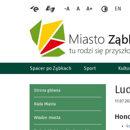
-A
A
A+
EN
Spacer po Ząbkach
Sport
Kultu
Lud
Strona główna
11.07.20
Rada Miasta
Hono
Władze miasta
ks