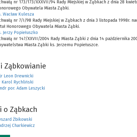
hwałą nr 173/173/XXXVII/94 Rady Miejskiej w Ząbkach z dnia 28 kwietn
onorowego Obywatela Miasta Ząbki.
s. Wacław Kulesza
hwałą nr 7/I/98 Rady Miejskiej w Ząbkach z dnia 3 listopada 1998r. n
ytuł Honorowego Obywatela Miasta Ząbki.
. Jerzy Popiełuszko
hwałą nr 147/XXVII/2004 Rady Miasta Ząbki z dnia 14 października 20
ywatelstwa Miasta Ząbki ks. Jerzemu Popiełuszce.
i Ząbkowianie
jr Leon Drewnicki
 Karol Rychliński
mdr por. Adam Leszycki
li o Ząbkach
yszard Żbikowski
drzej Charkiewicz