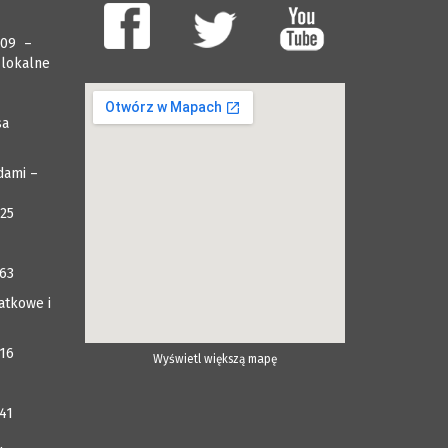
009 –
 lokalne
sa
dami –
025
063
atkowe i
116
Wyświetl większą mapę
41