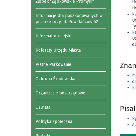
Żłobek "Ząbkowskie Promyki"
Uc
H
k
Informacje dla poszkodowanych w
Uc
pożarze przy ul. Powstańców 62
T
ks
Informator miejski
Uc
ob
Referaty Urzędu Miasta
Znan
Płatne Parkowanie
m
Ochrona Środowiska
dr
k
Organizacje pozarządowe
Pisa
Oświata
R
Polityka społeczna
An
Podatki