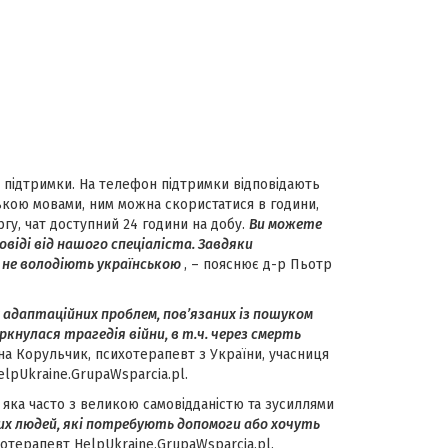
 підтримки. На телефон підтримки відповідають
ькою мовами, ним можна скористатися в години,
ергу, чат доступний 24 години на добу.
Ви можете
іді від нашого спеціаліста. Завдяки
 не володіють українською
, – пояснює д-р Пьотр
 адаптаційних проблем, пов’язаних із пошуком
ркнулася трагедія війни, в т.ч. через смерть
на Корульчик, психотерапевт з України, учасниця
lpUkraine.GrupaWsparcia.pl.
яка часто з великою самовідданістю та зусиллями
их людей, які потребують допомоги або хочуть
хотерапевт HelpUkraine.GrupaWsparcia.pl.