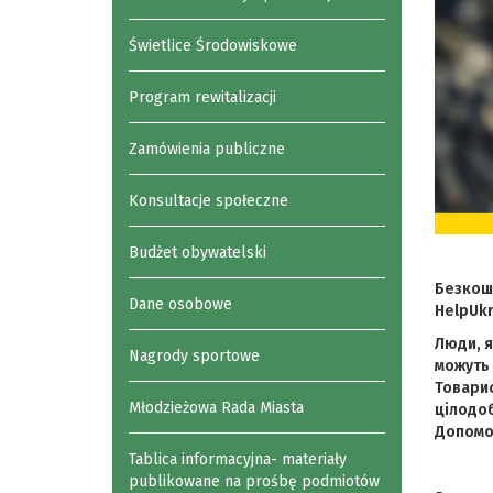
Świetlice Środowiskowe
Program rewitalizacji
Zamówienia publiczne
Konsultacje społeczne
Budżet obywatelski
Безкошт
Dane osobowe
HelpUkr
Люди, я
Nagrody sportowe
можуть 
Товарис
Młodzieżowa Rada Miasta
цілодоб
Допомог
Tablica informacyjna- materiały
publikowane na prośbę podmiotów