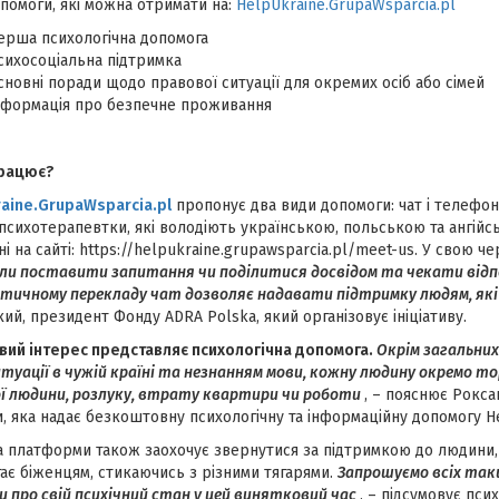
помоги, які можна отримати на:
HelpUkraine.GrupaWsparcia.pl
ерша психологічна допомога
сихосоціальна підтримка
сновні поради щодо правової ситуації для окремих осіб або сімей
нформація про безпечне проживання
працює?
aine
.
GrupaWsparcia
.
pl
пропонує два види допомоги: чат і телефон
психотерапевтки, які володіють українською, польською та ангійс
ні на сайті: https://helpukraine.grupawsparcia.pl/meet-us. У свою ч
ли поставити запитання чи поділитися досвідом та чекати відпов
ичному перекладу чат дозволяє надавати підтримку людям, які
ий, президент Фонду ADRA Polska, який організовує ініціативу.
ий інтерес представляє психологічна допомога.
Окрім загальних
итуації в чужій країні та незнанням мови, кожну людину окремо то
ї людини, розлуку, втрату квартири чи роботи
, – пояснює Рокса
, яка надає безкоштовну психологічну та інформаційну допомогу He
 платформи також заохочує звернутися за підтримкою до людини, 
ає біженцям, стикаючись з різними тягарями.
Запрошуємо всіх так
 про свій психічний стан у цей винятковий час
, – підсумовує пси