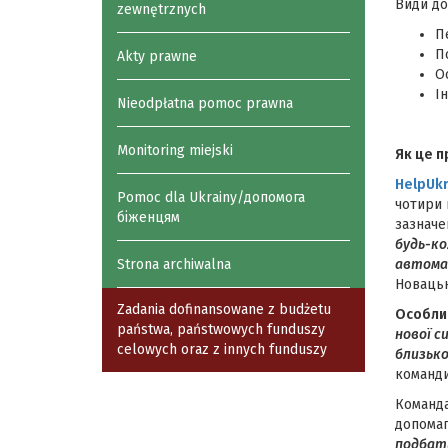
Види до
zewnętrznych
П
П
Akty prawne
О
І
Nieodpłatna pomoc prawna
Monitoring miejski
Як це 
HelpUkr
Pomoc dla Ukrainy/допомога
чотири 
біженцям
зазначе
будь-ко
автомат
Strona archiwalna
Новацьк
Zadania dofinansowane z budżetu
Особлив
państwa, państwowych funduszy
нової с
celowych oraz z innych funduszy
близько
команди
Команда
допомаг
подбати