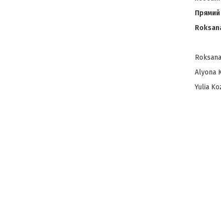
Прямий 
Roksana
Roksana 
Alyona K
Yulia Ko