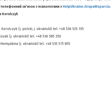
телефонний зв'язок з психологами з
HelpUkraine
.
GrupaWsparcia
.
 Korulczyk
Korulczyk (j. polski, j. ukraiński) tel. +48 536 525 155
ozak (j. ukraiński) tel. +48 536 585 250
zhemyakina (j. ukraiński) tel. +48 535 575 855