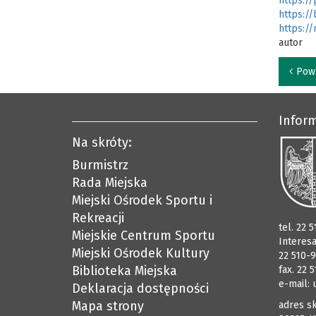
https://
https://
https:/
autor
Pow
Infor
Na skróty:
Burmistrz
Rada Miejska
Miejski Ośrodek Sportu i
Rekreacji
tel. 22 
Miejskie Centrum Sportu
Interes
Miejski Ośrodek Kultury
22 510-9
Biblioteka Miejska
fax. 22 
e-mail:
Deklaracja dostępności
Mapa strony
adres sk