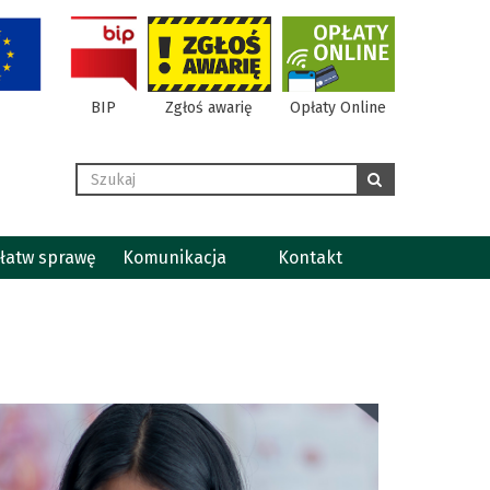
BIP
Zgłoś awarię
Opłaty Online
Wyszukaj
szukaj
łatw sprawę
Komunikacja
Kontakt