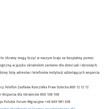
le Ukrainy mogą liczyć w naszym kraju na bezpłatną pomoc
giczną w języku ukraińskim zarówno dla dzieci jak i dorosłych.
iśmy listę adresów i telefonów instytucji udzielających wsparcia.
ęcy Telefon Zaufania Rzecznika Praw Dziecka 800 12 12 12
on Wsparcia dla Ukraińców 800 108 108
cja Polskie Forum Migracyjne +48 669 981 038