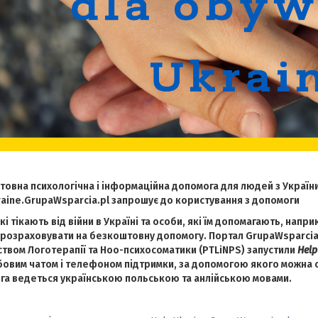
овна психологічна і інформаційна допомога для людей з України 
aine.GrupaWsparcia.pl запрошує до користування з допомоги
кі тікають від війни в Україні та особи, які їм допомагають, напри
розраховувати на безкоштовну допомогу. Портал GrupaWsparcia.
твом Логотерапії та Ноо-психосоматики (PTLiNPS) запустили
Help
овим чатом і телефоном підтримки, за допомогою якого можна о
а ведеться українською польською та анлійською мовами.