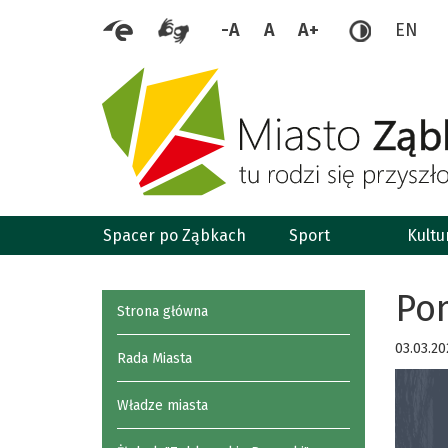
-A
A
A+
EN
Spacer po Ząbkach
Sport
Kultu
Po
Strona główna
03.03.20
Rada Miasta
Władze miasta