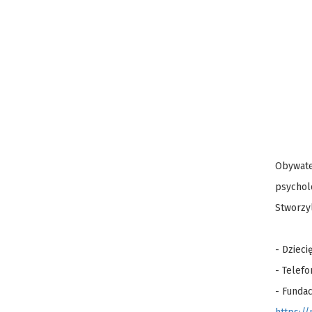
Obywate
psycholo
Stworzyl
- Dzieci
- Telef
- Funda