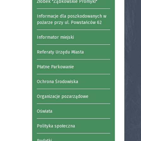
Żłobek "Ząbkowskie Promyki"
Informacje dla poszkodowanych w
pożarze przy ul. Powstańców 62
Informator miejski
Referaty Urzędu Miasta
Płatne Parkowanie
Ochrona Środowiska
Organizacje pozarządowe
Oświata
Polityka społeczna
Podatki