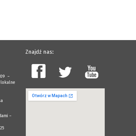
Znajdź nas:
009 –
 lokalne
sa
dami –
025