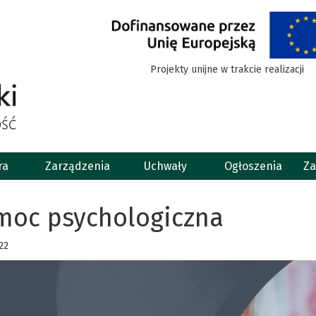
Projekty unijne w trakcie realizacji
ra
Zarządzenia
Uchwały
Ogłoszenia
Za
moc psychologiczna
22