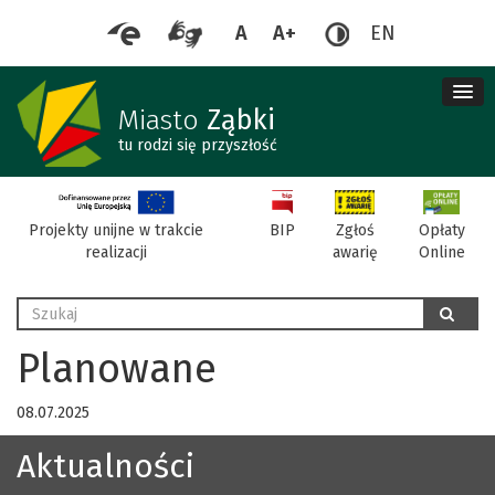
A
A+
EN
me
re
Miasto
Ząbki
tu rodzi się przyszłość
BIP
Projekty unijne w trakcie
Zgłoś
Opłaty
realizacji
awarię
Online
Wyszukaj
szukaj
Planowane
08.07.2025
Aktualności