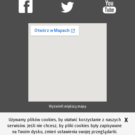
Wyświetl większą mapę
Projekt i wykonanie ESC S.A.
Aplikacje i Strony internetowe
X
Używamy plików cookies, by ułatwić korzystanie z naszych
serwisów. Jeśli nie chcesz, by pliki cookies były zapisywane
na Twoim dysku, zmień ustawienia swojej przeglądarki.