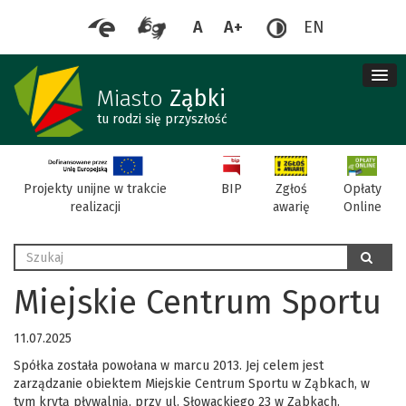
A
A+
EN
me
re
Miasto
Ząbki
tu rodzi się przyszłość
BIP
Projekty unijne w trakcie
Zgłoś
Opłaty
realizacji
awarię
Online
Wyszukaj
szukaj
Miejskie Centrum Sportu
11.07.2025
Spółka została powołana w marcu 2013. Jej celem jest
zarządzanie obiektem Miejskie Centrum Sportu w Ząbkach, w
tym krytą pływalnią, przy ul. Słowackiego 23 w Ząbkach.