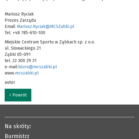
Mariusz Ryciak
Prezes Zarządu
Email
Mariusz.Ryciak@MCSZabki.pl
Tel. +48 785-610-100
Miejskie Centrum Sportu w Ząbkach sp. z o.o.
ul. Słowackiego 21
Ząbki 05-091
tel. 22 300 29 31
e-mail:
biuro@mcszabki.pl
www.
mcszabki.pl
autor
Powrót
Na skróty:
Burmistrz