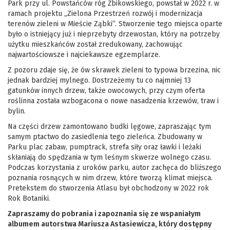
Park przy ul. Powstańców róg Żbikowskiego, powstał w 2022 r. w
ramach projektu „Zielona Przestrzeń rozwój i modernizacja
terenów zieleni w Mieście Ząbki”. Stworzenie tego miejsca oparte
było o istniejący już i nieprzebyty drzewostan, który na potrzeby
użytku mieszkańców został zredukowany, zachowując
najwartościowsze i najciekawsze egzemplarze.
Z pozoru zdaje się, że ów skrawek zieleni to typowa brzezina, nic
jednak bardziej mylnego. Dostrzeżemy tu co najmniej 13
gatunków innych drzew, także owocowych, przy czym oferta
roślinna została wzbogacona o nowe nasadzenia krzewów, traw i
bylin.
Na
części drzew zamontowano budki lęgowe, zapraszając tym
samym ptactwo do zasiedlenia tego zieleńca. Zbudowany w
Parku plac zabaw, pumptrack, strefa siły oraz ławki i leżaki
skłaniają do spędzania w tym leśnym skwerze wolnego czasu.
Podczas korzystania z uroków parku, autor zachęca do bliższego
poznania rosnących w nim drzew, które tworzą klimat miejsca.
Pretekstem do stworzenia Atlasu był obchodzony w 2022 rok
Rok Botaniki.
Zapraszamy do pobrania i zapoznania się ze wspaniałym
albumem autorstwa Mariusza Astasiewicza, który dostępny