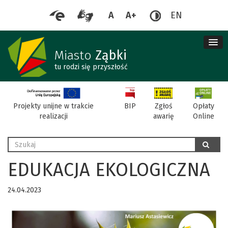
A
A+
EN
me
re
Miasto
Ząbki
tu rodzi się przyszłość
BIP
Projekty unijne w trakcie
Zgłoś
Opłaty
realizacji
awarię
Online
Wyszukaj
szukaj
EDUKACJA EKOLOGICZNA
24.04.2023