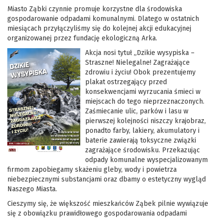
Miasto Ząbki czynnie promuje korzystne dla środowiska
gospodarowanie odpadami komunalnymi. Dlatego w ostatnich
miesiącach przyłączyliśmy się do kolejnej akcji edukacyjnej
organizowanej przez fundację ekologiczną Arka.
Akcja nosi tytuł „Dzikie wysypiska –
Straszne! Nielegalne! Zagrażające
zdrowiu i życiu! Obok prezentujemy
plakat ostrzegający przed
konsekwencjami wyrzucania śmieci w
miejscach do tego nieprzeznaczonych.
Zaśmiecanie ulic, parków i lasu w
pierwszej kolejności niszczy krajobraz,
ponadto farby, lakiery, akumulatory i
baterie zawierają toksyczne związki
zagrażające środowisku. Przekazując
odpady komunalne wyspecjalizowanym
firmom zapobiegamy skażeniu gleby, wody i powietrza
niebezpiecznymi substancjami oraz dbamy o estetyczny wygląd
Naszego Miasta.
Cieszymy się, że większość mieszkańców Ząbek pilnie wywiązuje
się z obowiązku prawidłowego gospodarowania odpadami