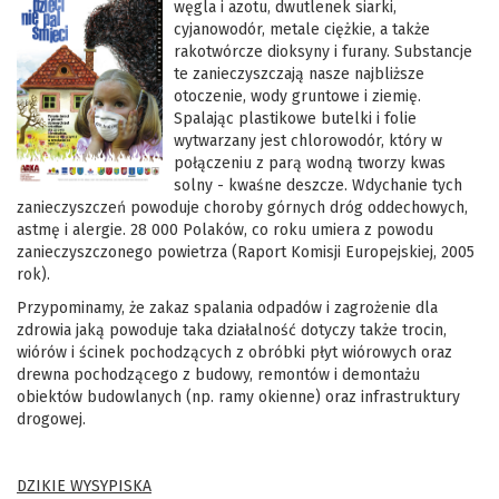
węgla i azotu, dwutlenek siarki,
cyjanowodór, metale ciężkie, a także
rakotwórcze dioksyny i furany. Substancje
te zanieczyszczają nasze najbliższe
otoczenie, wody gruntowe i ziemię.
Spalając plastikowe butelki i folie
wytwarzany jest chlorowodór, który w
połączeniu z parą wodną tworzy kwas
solny - kwaśne deszcze. Wdychanie tych
zanieczyszczeń powoduje choroby górnych dróg oddechowych,
astmę i alergie. 28 000 Polaków, co roku umiera z powodu
zanieczyszczonego powietrza (Raport Komisji Europejskiej, 2005
rok).
Przypominamy, że zakaz spalania odpadów i zagrożenie dla
zdrowia jaką powoduje taka działalność dotyczy także trocin,
wiórów i ścinek pochodzących z obróbki płyt wiórowych oraz
drewna pochodzącego z budowy, remontów i demontażu
obiektów budowlanych (np. ramy okienne) oraz infrastruktury
drogowej.
DZIKIE WYSYPISKA