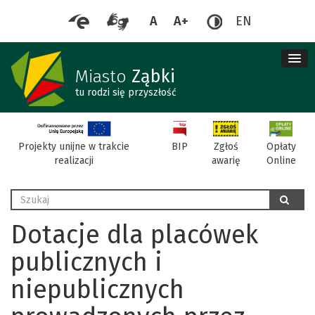
A
A+
EN
me
re
Miasto
Ząbki
tu rodzi się przyszłość
BIP
Projekty unijne w trakcie
Zgłoś
Opłaty
realizacji
awarię
Online
Wyszukaj
szukaj
Dotacje dla placówek
publicznych i
niepublicznych