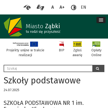
A
A+
EN
me
re
Miasto
Ząbki
tu rodzi się przyszłość
BIP
Projekty unijne w trakcie
Zgłoś
Opłaty
realizacji
awarię
Online
Wyszukaj
szukaj
Szkoły podstawowe
24.07.2025
SZKOŁA PODSTAWOWA NR 1 im.