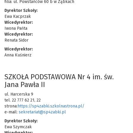
filia: ul. Powstańców 60 b w Ząbkach
Dyrektor Szkoły:
Ewa Kacprzak
Wicedyrektor:
Iwona Pańta
Wicedyrektor:
Renata Sidor
Wicedyrektor:
Anna Kuśnierz
SZKOŁA PODSTAWOWA Nr 4 im. św.
Jana Pawła II
ul. Harcerska 9
tel. 22 777 62 21, 22
strona:
https://sp4zabki.szkolnastrona.pl/
e-mail:
sekretariat@sp4zabki.pl
Dyrektor Szkoły:
Ewa Szymczak
Wicedyrektor: