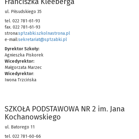
Franciszka Kleeberga
ul. Piłsudskiego 35
tel. 022 781-61-93
fax. 022 781-61-93
strona:
sp1zabki.szkolnastrona.pl
e-mail:
sekretariat@sp1zabk
i
.pl
Dyrektor Szkoły:
Agnieszka Piskorek
Wicedyrektor:
Małgorzata Marzec
Wicedyrektor
:
Iwona Trzcińska
SZKOŁA PODSTAWOWA NR 2 im. Jana
Kochanowskiego
ul. Batorego 11
tel. 022 781-60-66