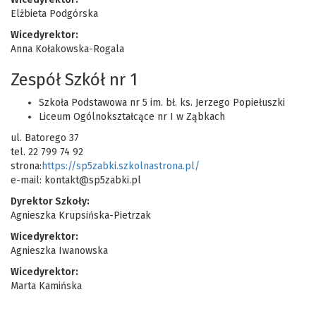
Elżbieta Podgórska
Wicedyrektor:
Anna Kołakowska-Rogala
Zespół Szkół nr 1
Szkoła Podstawowa nr 5 im. bł. ks. Jerzego Popiełuszki
Liceum Ogólnokształcące nr I w Ząbkach
ul. Batorego 37
tel. 22 799 74 92
strona:
https://sp5zabki.szkolnastrona.pl/
e-mail: kontakt@sp5zabki.pl
Dyrektor Szkoły:
Agnieszka Krupsińska-Pietrzak
Wicedyrektor:
Agnieszka Iwanowska
Wicedyrektor:
Marta Kamińska