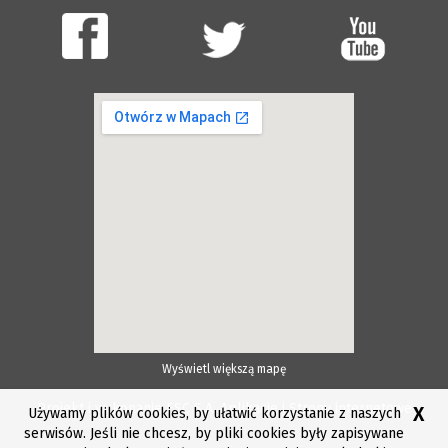
Wyświetl większą mapę
Projekt i wykonanie ESC S.A.
Aplikacje i Strony internetowe
X
Używamy plików cookies, by ułatwić korzystanie z naszych
serwisów. Jeśli nie chcesz, by pliki cookies były zapisywane