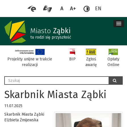
A
A+
EN
me
re
Miasto
Ząbki
tu rodzi się przyszłość
BIP
Projekty unijne w trakcie
Zgłoś
Opłaty
realizacji
awarię
Online
Wyszukaj
szukaj
Skarbnik Miasta Ząbki
11.07.2025
Skarbnik Miasta Ząbki
Elżbieta Żmijewska