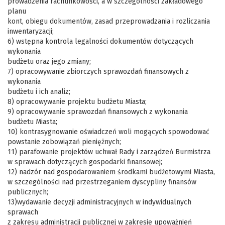
prowadzenia rachunkowości, a w szczególności zakładowego
planu
kont, obiegu dokumentów, zasad przeprowadzania i rozliczania
inwentaryzacji;
6) wstępna kontrola legalności dokumentów dotyczących
wykonania
budżetu oraz jego zmiany;
7) opracowywanie zbiorczych sprawozdań finansowych z
wykonania
budżetu i ich analiz;
8) opracowywanie projektu budżetu Miasta;
9) opracowywanie sprawozdań finansowych z wykonania
budżetu Miasta;
10) kontrasygnowanie oświadczeń woli mogących spowodować
powstanie zobowiązań pieniężnych;
11) parafowanie projektów uchwał Rady i zarządzeń Burmistrza
w sprawach dotyczących gospodarki finansowej;
12) nadzór nad gospodarowaniem środkami budżetowymi Miasta,
w szczególności nad przestrzeganiem dyscypliny finansów
publicznych;
13)wydawanie decyzji administracyjnych w indywidualnych
sprawach
z zakresu administracji publicznej w zakresie upoważnień