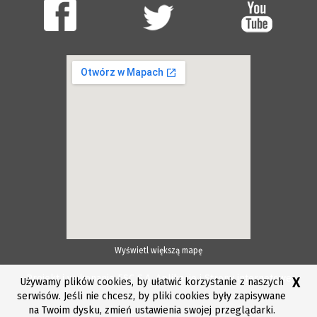
Wyświetl większą mapę
Projekt i wykonanie ESC S.A.
Aplikacje i Strony internetowe
X
Używamy plików cookies, by ułatwić korzystanie z naszych
serwisów. Jeśli nie chcesz, by pliki cookies były zapisywane
na Twoim dysku, zmień ustawienia swojej przeglądarki.