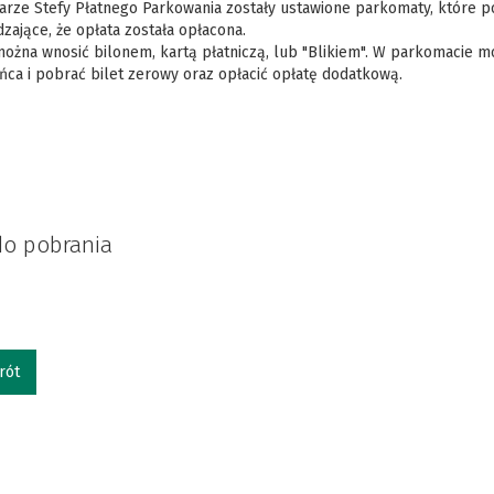
rze Stefy Płatnego Parkowania zostały ustawione parkomaty, które pob
zające, że opłata została opłacona.
ożna wnosić bilonem, kartą płatniczą, lub "Blikiem". W parkomacie m
ca i pobrać bilet zerowy oraz opłacić opłatę dodatkową.
 do pobrania
rót