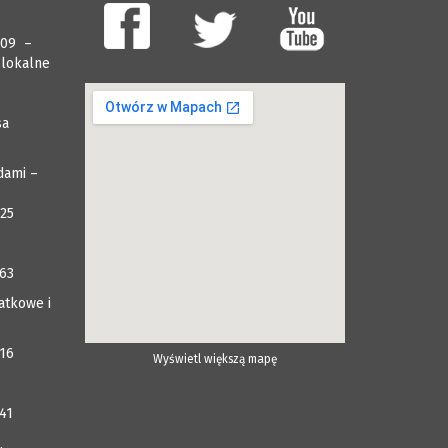
009 –
 lokalne
sa
dami –
025
063
atkowe i
116
Wyświetl większą mapę
41