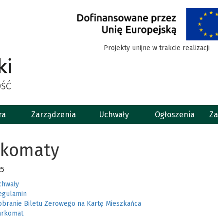
Projekty unijne w trakcie realizacji
ra
Zarządzenia
Uchwały
Ogłoszenia
Za
rkomaty
25
chwały
egulamin
obranie Biletu Zerowego na Kartę Mieszkańca
arkomat