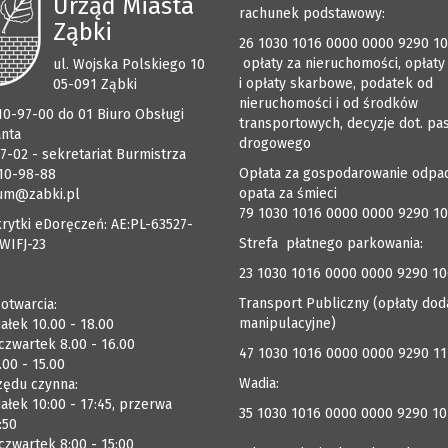
Urząd Miasta
rachunek podstawowy:
Ząbki
26 1030 1016 0000 0000 9290 1
opłaty za nieruchomości, opłaty
ul. Wojska Polskiego 10
i opłaty skarbowe, podatek od
05-091 Ząbki
nieruchomości i od środków
510-97-00 do 01 Biuro Obsługi
transportowych, decyzje dot. pa
anta
drogowego
7-02 - sekretariat Burmistrza
Opłata za gospodarowanie odpa
510-98-88
opata za śmieci
um@zabki.pl
79 1030 1016 0000 0000 9290 1
rytki eDoręczeń: AE:PL-63527-
Strefa płatnego parkowania:
WIFJ-23
23 1030 1016 0000 0000 9290 1
Transport Publiczny (opłaty dod
 otwarcia:
manipulacyjne)
ałek 10.00 - 18.00
czwartek 8.00 - 16.00
47 1030 1016 0000 0000 9290 1
.00 - 15.00
Wadia:
zędu czynna:
ałek 10:00 - 17:45, przerwa
35 1030 1016 0000 0000 9290 10
:50
zwartek 8:00 - 15:00