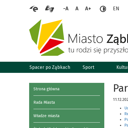
-A
A
A+
EN
Spacer po Ząbkach
Sport
Kultu
Pa
Strona główna
11.12.20
Rada Miasta
U
R
Władze miasta
P
P