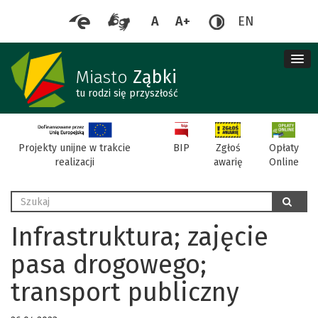
A
A+
EN
me
re
Miasto
Ząbki
tu rodzi się przyszłość
BIP
Projekty unijne w trakcie
Zgłoś
Opłaty
realizacji
awarię
Online
Wyszukaj
szukaj
Infrastruktura; zajęcie
pasa drogowego;
transport publiczny