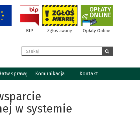
BIP
Zgłoś awarię
Opłaty Online
Wyszukaj
szukaj
łatw sprawę
Komunikacja
Kontakt
wsparcie
nej w systemie