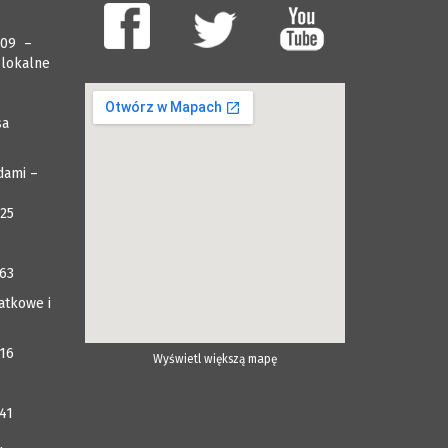
009 –
 lokalne
sa
dami –
025
063
atkowe i
116
Wyświetl większą mapę
41