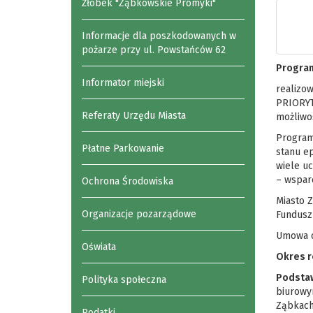
Żłobek "Ząbkowskie Promyki"
Informacje dla poszkodowanych w
pożarze przy ul. Powstańców 62
Program
Informator miejski
realizo
PRIORYT
Referaty Urzędu Miasta
możliwo
Program
Płatne Parkowanie
stanu e
wiele u
– wsparc
Ochrona Środowiska
Miasto 
Organizacje pozarządowe
Fundusz
Umowa o 
Oświata
Okres re
Podsta
Polityka społeczna
biurowy
Ząbkach
Podatki