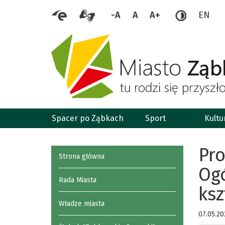
-A
A
A+
EN
Spacer po Ząbkach
Sport
Kultu
Pro
Strona główna
Ogó
Rada Miasta
ksz
Władze miasta
07.05.20