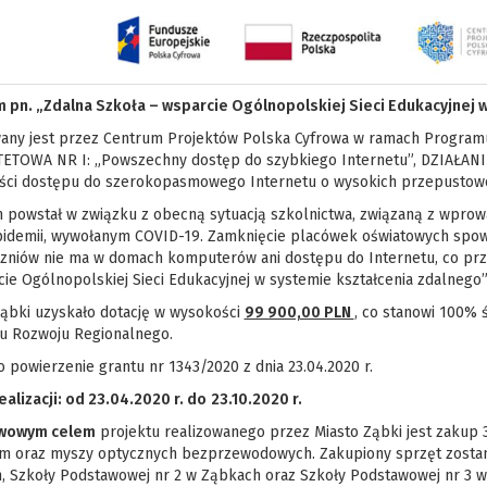
 pn. „Zdalna Szkoła – wsparcie Ogólnopolskiej Sieci Edukacyjnej 
wany jest przez Centrum Projektów Polska Cyfrowa w ramach Programu
ETOWA NR I: „Powszechny dostęp do szybkiego Internetu”, DZIAŁANIE:
ści dostępu do szerokopasmowego Internetu o wysokich przepustowo
 powstał w związku z obecną sytuacją szkolnictwa, związaną z wprow
pidemii, wywołanym COVID-19. Zamknięcie placówek oświatowych spo
czniów nie ma w domach komputerów ani dostępu do Internetu, co prz
ie Ogólnopolskiej Sieci Edukacyjnej w systemie kształcenia zdalnego”
Ząbki uzyskało dotację w wysokości
99 900,00 PLN
, co stanowi 100% 
u Rozwoju Regionalnego.
powierzenie grantu nr 1343/2020 z dnia 23.04.2020 r.
alizacji: od 23.04.2020 r.
do
23.10.2020 r.
wowym celem
projektu realizowanego przez Miasto Ząbki jest zak
m oraz myszy optycznych bezprzewodowych. Zakupiony sprzęt zostan
, Szkoły Podstawowej nr 2 w Ząbkach oraz Szkoły Podstawowej nr 3 w