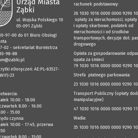
Urząd Miasta
rachunek podstawowy:
Ząbki
26 1030 1016 0000 0000 9290 1
opłaty za nieruchomości, opłaty
ul. Wojska Polskiego 10
i opłaty skarbowe, podatek od
05-091 Ząbki
nieruchomości i od środków
510-97-00 do 01 Biuro Obsługi
transportowych, decyzje dot. pa
anta
drogowego
7-02 - sekretariat Burmistrza
Opłata za gospodarowanie odpa
510-98-88
opata za śmieci
um@zabki.pl
79 1030 1016 0000 0000 9290 1
rytki eDoręczeń: AE:PL-63527-
Strefa płatnego parkowania:
WIFJ-23
23 1030 1016 0000 0000 9290 1
Transport Publiczny (opłaty dod
 otwarcia:
manipulacyjne)
ałek 10.00 - 18.00
czwartek 8.00 - 16.00
47 1030 1016 0000 0000 9290 1
.00 - 15.00
Wadia:
zędu czynna:
ałek 10:00 - 17:45, przerwa
35 1030 1016 0000 0000 9290 10
:50
zwartek 8:00 - 15:00