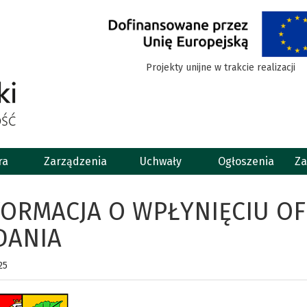
Projekty unijne w trakcie realizacji
ra
Zarządzenia
Uchwały
Ogłoszenia
Za
FORMACJA O WPŁYNIĘCIU OF
DANIA
25