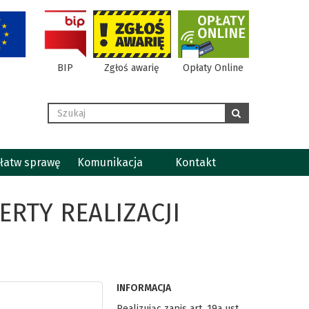
BIP
Zgłoś awarię
Opłaty Online
Wyszukaj
szukaj
łatw sprawę
Komunikacja
Kontakt
ERTY REALIZACJI
INFORMACJA
Realizując zapis art. 19a ust