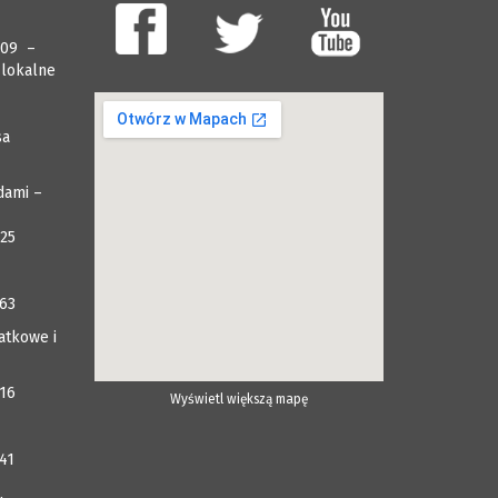
009 –
 lokalne
sa
dami –
025
063
atkowe i
116
Wyświetl większą mapę
41