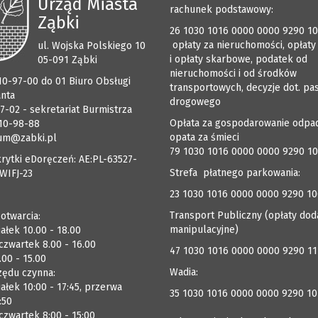
Urząd Miasta
rachunek podstawowy:
Ząbki
26 1030 1016 0000 0000 9290 1
opłaty za nieruchomości, opłaty
ul. Wojska Polskiego 10
i opłaty skarbowe, podatek od
05-091 Ząbki
nieruchomości i od środków
510-97-00 do 01 Biuro Obsługi
transportowych, decyzje dot. pa
anta
drogowego
7-02 - sekretariat Burmistrza
Opłata za gospodarowanie odpa
510-98-88
opata za śmieci
um@zabki.pl
79 1030 1016 0000 0000 9290 1
rytki eDoręczeń: AE:PL-63527-
Strefa płatnego parkowania:
WIFJ-23
23 1030 1016 0000 0000 9290 1
Transport Publiczny (opłaty dod
 otwarcia:
manipulacyjne)
ałek 10.00 - 18.00
czwartek 8.00 - 16.00
47 1030 1016 0000 0000 9290 1
.00 - 15.00
Wadia:
zędu czynna:
ałek 10:00 - 17:45, przerwa
35 1030 1016 0000 0000 9290 10
:50
zwartek 8:00 - 15:00