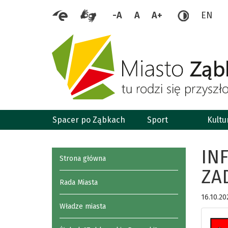
-A
A
A+
EN
Spacer po Ząbkach
Sport
Kultu
IN
Strona główna
ZA
Rada Miasta
16.10.20
Władze miasta