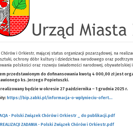
Chórów i Orkiestr, mającej status organizacji pozarządowej, na realiza
 sztuki, ochrony dóbr kultury i dziedzictwa narodowego oraz podtrzym
wania polskości oraz rozwoju świadomości narodowej, obywatelskiej i
em przedstawionym do dofinansowania kwotą 4 000,00 zł jest orga
awionego ks. Jerzego Popiełuszki.
 realizowany będzie w okresie 27 października – 1 grudnia 2025 r.
ły:
https://bip.zabki.pl/informacja-o-wplynieciu-ofert...
CJA - Polski Związek Chórów i Orkiestr _ do publikacji.pdf
REALIZACJI ZADANIA - Polski Związek Chórów i Orkiestr.pdf