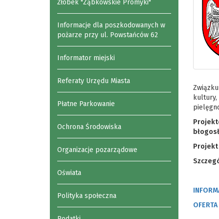
Żłobek "Ząbkowskie Promyki"
Informacje dla poszkodowanych w
pożarze przy ul. Powstańców 62
Informator miejski
Referaty Urzędu Miasta
Związku 
kultury,
Płatne Parkowanie
pielęgno
Projekt
Ochrona Środowiska
błogosł
Projekt
Organizacje pozarządowe
Szczegó
Oświata
INFORMA
Polityka społeczna
OFERTA 
Podatki