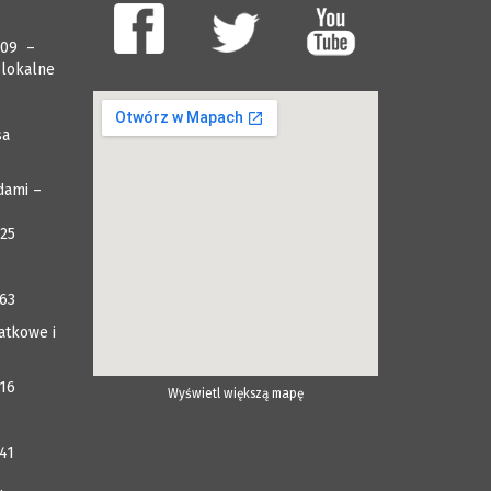
009 –
 lokalne
sa
dami –
025
063
atkowe i
116
Wyświetl większą mapę
41