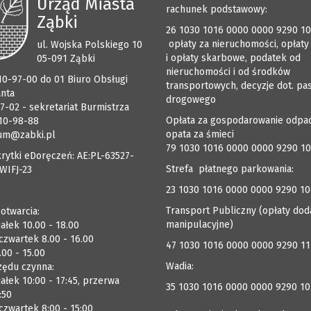
Urząd Miasta
rachunek podstawowy:
Ząbki
26 1030 1016 0000 0000 9290 1
opłaty za nieruchomości, opłaty
ul. Wojska Polskiego 10
i opłaty skarbowe, podatek od
05-091 Ząbki
nieruchomości i od środków
510-97-00 do 01 Biuro Obsługi
transportowych, decyzje dot. pa
anta
drogowego
7-02 - sekretariat Burmistrza
Opłata za gospodarowanie odpa
510-98-88
opata za śmieci
um@zabki.pl
79 1030 1016 0000 0000 9290 1
rytki eDoręczeń: AE:PL-63527-
Strefa płatnego parkowania:
WIFJ-23
23 1030 1016 0000 0000 9290 1
Transport Publiczny (opłaty dod
 otwarcia:
manipulacyjne)
ałek 10.00 - 18.00
czwartek 8.00 - 16.00
47 1030 1016 0000 0000 9290 1
.00 - 15.00
Wadia:
zędu czynna:
ałek 10:00 - 17:45, przerwa
35 1030 1016 0000 0000 9290 10
:50
zwartek 8:00 - 15:00