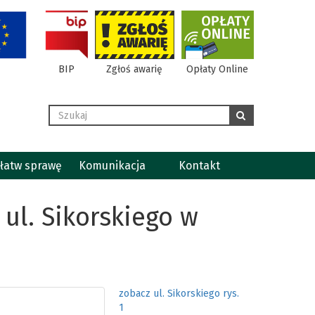
BIP
Zgłoś awarię
Opłaty Online
Wyszukaj
szukaj
łatw sprawę
Komunikacja
Kontakt
 ul. Sikorskiego w
zobacz ul. Sikorskiego rys.
1