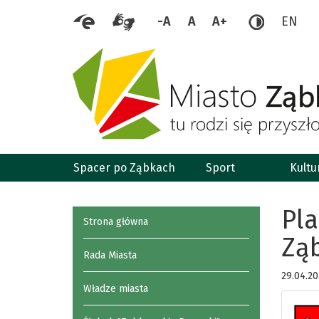
-A
A
A+
EN
Spacer po Ząbkach
Sport
Kultu
Pla
Strona główna
Zą
Rada Miasta
29.04.20
Władze miasta