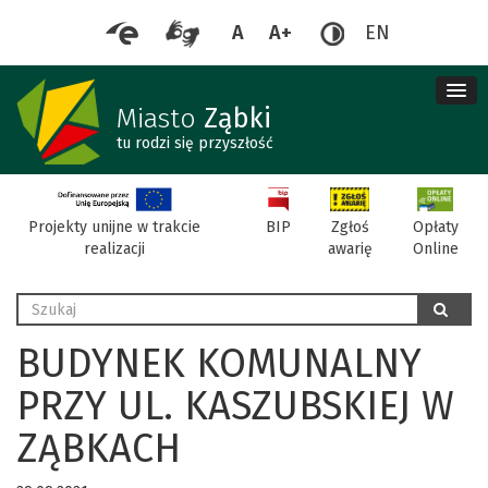
A
A+
EN
me
re
Miasto
Ząbki
tu rodzi się przyszłość
BIP
Projekty unijne w trakcie
Zgłoś
Opłaty
realizacji
awarię
Online
Wyszukaj
szukaj
BUDYNEK KOMUNALNY
PRZY UL. KASZUBSKIEJ W
ZĄBKACH