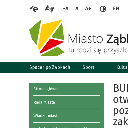
-A
A
A+
EN
Spacer po Ząbkach
Sport
Kultu
BU
Strona główna
otw
Rada Miasta
poz
Władze miasta
zak