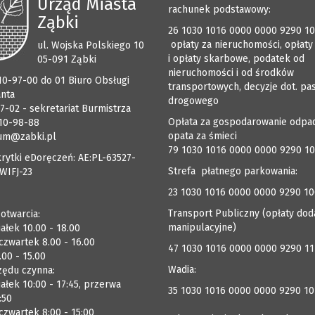
Urząd Miasta
rachunek podstawowy:
Ząbki
26 1030 1016 0000 0000 9290 1
opłaty za nieruchomości, opłaty
ul. Wojska Polskiego 10
i opłaty skarbowe, podatek od
05-091 Ząbki
nieruchomości i od środków
510-97-00 do 01 Biuro Obsługi
transportowych, decyzje dot. pa
anta
drogowego
7-02 - sekretariat Burmistrza
Opłata za gospodarowanie odpa
510-98-88
opata za śmieci
um@zabki.pl
79 1030 1016 0000 0000 9290 1
rytki eDoręczeń: AE:PL-63527-
Strefa płatnego parkowania:
WIFJ-23
23 1030 1016 0000 0000 9290 1
Transport Publiczny (opłaty dod
 otwarcia:
manipulacyjne)
ałek 10.00 - 18.00
czwartek 8.00 - 16.00
47 1030 1016 0000 0000 9290 1
.00 - 15.00
Wadia:
zędu czynna:
ałek 10:00 - 17:45, przerwa
35 1030 1016 0000 0000 9290 10
:50
zwartek 8:00 - 15:00