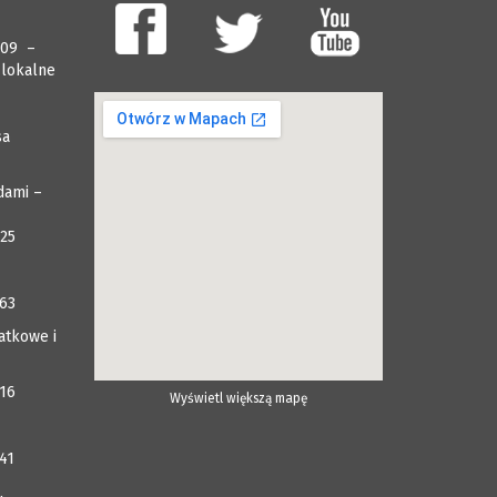
009 –
 lokalne
sa
dami –
025
063
atkowe i
116
Wyświetl większą mapę
41