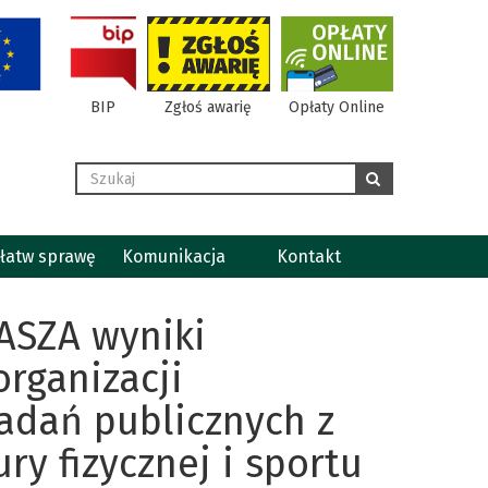
BIP
Zgłoś awarię
Opłaty Online
Wyszukaj
szukaj
łatw sprawę
Komunikacja
Kontakt
ASZA wyniki
organizacji
adań publicznych z
y fizycznej i sportu