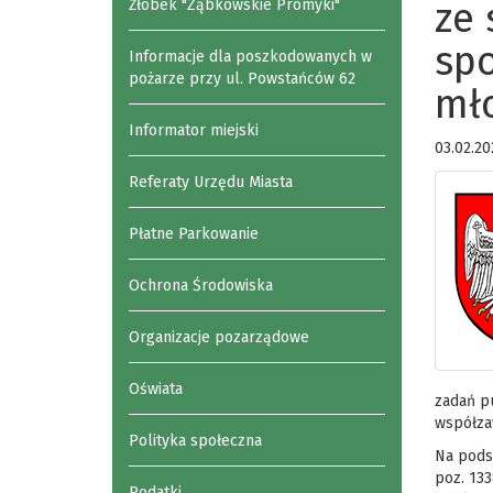
ze
Żłobek "Ząbkowskie Promyki"
spo
Informacje dla poszkodowanych w
pożarze przy ul. Powstańców 62
mł
Informator miejski
03.02.20
Referaty Urzędu Miasta
Płatne Parkowanie
Ochrona Środowiska
Organizacje pozarządowe
Oświata
zadań p
współza
Polityka społeczna
Na podst
poz. 133
Podatki