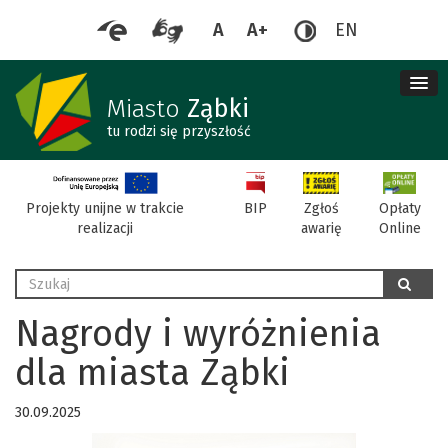
A
A+
EN
me
re
Miasto
Ząbki
tu rodzi się przyszłość
BIP
Projekty unijne w trakcie
Zgłoś
Opłaty
realizacji
awarię
Online
Wyszukaj
szukaj
Nagrody i wyróżnienia
dla miasta Ząbki
30.09.2025