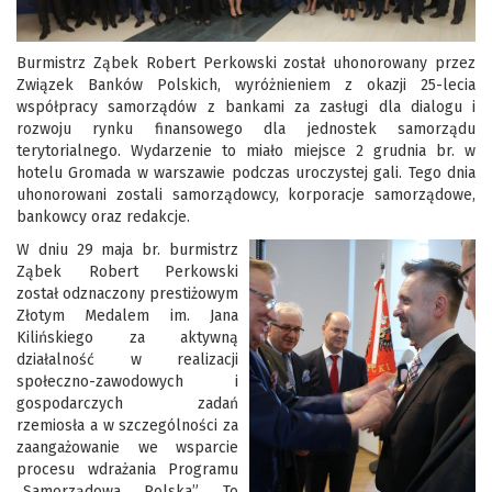
Burmistrz Ząbek Robert Perkowski został uhonorowany przez
Związek Banków Polskich, wyróżnieniem z okazji 25-lecia
współpracy samorządów z bankami za zasługi dla dialogu i
rozwoju rynku finansowego dla jednostek samorządu
terytorialnego. Wydarzenie to miało miejsce 2 grudnia br. w
hotelu Gromada w warszawie podczas uroczystej gali. Tego dnia
uhonorowani zostali samorządowcy, korporacje samorządowe,
bankowcy oraz redakcje.
W dniu 29 maja br. burmistrz
Ząbek Robert Perkowski
został odznaczony prestiżowym
Złotym Medalem im. Jana
Kilińskiego za aktywną
działalność w realizacji
społeczno-zawodowych i
gospodarczych zadań
rzemiosła a w szczególności za
zaangażowanie we wsparcie
procesu wdrażania Programu
„Samorządowa Polska”. To