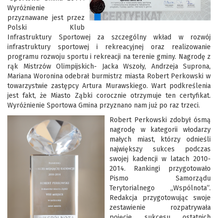
Wyróżnienie
przyznawane jest przez
Polski Klub
Infrastruktury Sportowej za szczególny wkład w rozwój
infrastruktury sportowej i rekreacyjnej oraz realizowanie
programu rozwoju sportu i rekreacji na terenie gminy. Nagrodę z
rąk Mistrzów Olimpijskich- Jacka Wszoły, Andrzeja Suprona,
Mariana Woronina odebrał burmistrz miasta Robert Perkowski w
towarzystwie zastępcy Artura Murawskiego. Wart podkreślenia
jest fakt, że Miasto Ząbki corocznie otrzymuje ten certyfikat.
Wyróżnienie Sportowa Gmina przyznano nam już po raz trzeci.
Robert Perkowski zdobył ósmą
nagrodę w kategorii włodarzy
małych miast, którzy odnieśli
największy sukces podczas
swojej kadencji w latach 2010-
2014. Rankingi przygotowało
Pismo Samorządu
Terytorialnego „Wspólnota”.
Redakcja przygotowując swoje
zestawienie rozpatrywała
pojęcie sukcesu ostatnich