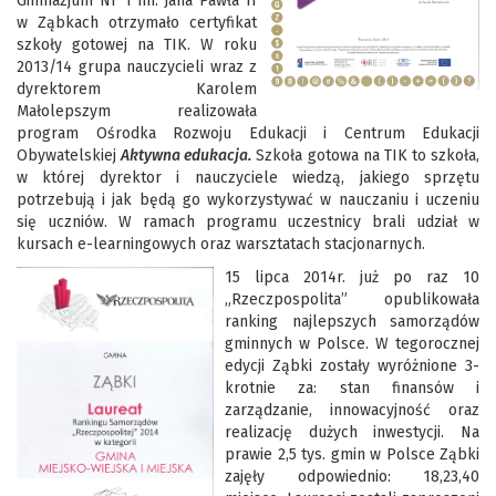
Gimnazjum Nr 1 im. Jana Pawła II
w Ząbkach otrzymało certyfikat
szkoły gotowej na TIK. W roku
2013/14 grupa nauczycieli wraz z
dyrektorem Karolem
Małolepszym realizowała
program Ośrodka Rozwoju Edukacji i Centrum Edukacji
Obywatelskiej
Aktywna edukacja.
Szkoła gotowa na TIK to szkoła,
w której dyrektor i nauczyciele wiedzą, jakiego sprzętu
potrzebują i jak będą go wykorzystywać w nauczaniu i uczeniu
się uczniów. W ramach programu uczestnicy brali udział w
kursach e-learningowych oraz warsztatach stacjonarnych.
15 lipca 2014r. już po raz 10
„Rzeczpospolita” opublikowała
ranking najlepszych samorządów
gminnych w Polsce. W tegorocznej
edycji Ząbki zostały wyróżnione 3-
krotnie za: stan finansów i
zarządzanie, innowacyjność oraz
realizację dużych inwestycji. Na
prawie 2,5 tys. gmin w Polsce Ząbki
zajęły odpowiednio: 18,23,40