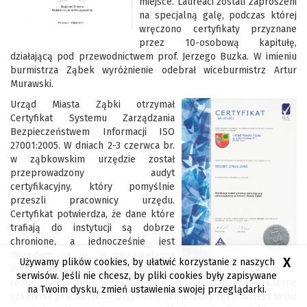
miejsce. Laureaci zostali zaproszeni
na specjalną galę, podczas której
wręczono certyfikaty przyznane
przez 10-osobową kapitułę,
działającą pod przewodnictwem prof. Jerzego Buzka. W imieniu
burmistrza Ząbek wyróżnienie odebrał wiceburmistrz Artur
Murawski.
Urząd Miasta Ząbki otrzymał
Certyfikat Systemu Zarządzania
Bezpieczeństwem Informacji ISO
27001:2005. W dniach 2-3 czerwca br.
w ząbkowskim urzędzie został
przeprowadzony audyt
certyfikacyjny, który pomyślnie
przeszli pracownicy urzędu.
Certyfikat potwierdza, że dane które
trafiają do instytucji są dobrze
chronione, a jednocześnie jest
dowodem na to, że wprowadzona
X
Używamy plików cookies, by ułatwić korzystanie z naszych
Polityka Bezpieczeństwa Informacji,
serwisów. Jeśli nie chcesz, by pliki cookies były zapisywane
rozbudowana sieć informatyczna, a także przeprowadzone
na Twoim dysku, zmień ustawienia swojej przeglądarki.
szkolenia pracowników przyniosły zamierzony rezultat.Jest to już