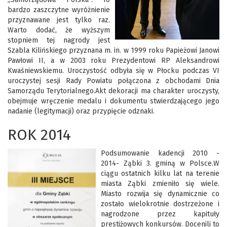
bardzo zaszczytne wyróżnienie
przyznawane jest tylko raz.
Warto dodać, że wyższym
stopniem tej nagrody jest
Szabla Kilińskiego przyznana m. in. w 1999 roku Papieżowi Janowi
Pawłowi II, a w 2003 roku Prezydentowi RP Aleksandrowi
Kwaśniewskiemu. Uroczystość odbyła się w Płocku podczas VI
uroczystej sesji Rady Powiatu połączona z obchodami Dnia
Samorządu Terytorialnego.Akt dekoracji ma charakter uroczysty,
obejmuje wręczenie medalu i dokumentu stwierdzającego jego
nadanie (legitymacji) oraz przypięcie odznaki.
ROK 2014
Podsumowanie kadencji 2010 -
2014- Ząbki 3. gminą w Polsce.W
ciągu ostatnich kilku lat na terenie
miasta Ząbki zmieniło się wiele.
Miasto rozwija się dynamicznie co
zostało wielokrotnie dostrzeżone i
nagrodzone przez kapituły
prestiżowych konkursów. Docenili to