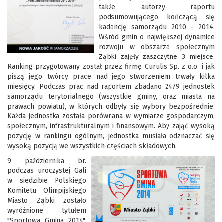
także autorzy raportu
podsumowującego kończącą się
kadencję samorządu 2010 - 2014.
Wśród gmin o największej dynamice
rozwoju w obszarze społecznym
Ząbki zajęły zaszczytne 3 miejsce.
Ranking przygotowany został przez firmę Curulis Sp. z o.o. i jak
piszą jego twórcy prace nad jego stworzeniem trwały kilka
miesięcy. Podczas prac nad raportem zbadano 2479 jednostek
samorządu terytorialnego (wszystkie gminy, oraz miasta na
prawach powiatu), w których odbyły się wybory bezpośrednie.
Każda jednostka została porównana w wymiarze gospodarczym,
społecznym, infrastrukturalnym i finansowym. Aby zająć wysoką
pozycję w rankingu ogólnym, jednostka musiała odznaczać się
wysoką pozycją we wszystkich częściach składowych.
9 października br.
podczas uroczystej Gali
w siedzibie Polskiego
Komitetu Olimpijskiego
Miasto Ząbki zostało
wyróżnione tytułem
"Sportowa Gmina 2014".